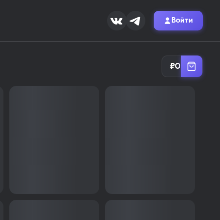
Войти
а MOR.SKIN
₽
0