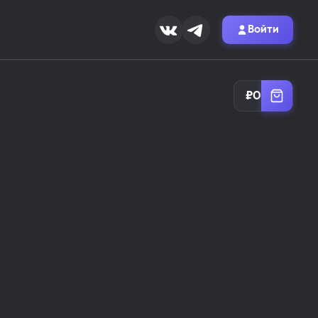
Войти
а MOR.SKIN
₽
0