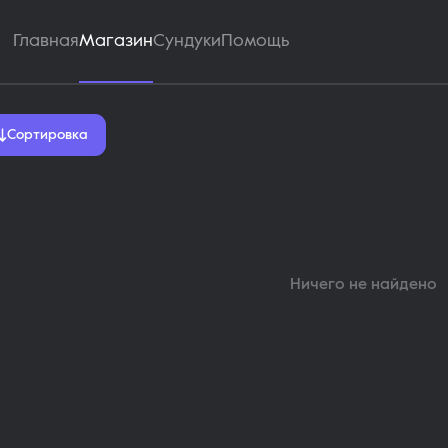
Главная
Магазин
Сундуки
Помощь
ь скины Murder Mystery 2 н
Сортировка
Ничего не найдено