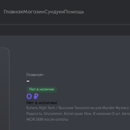
Главная
Магазин
Сундуки
Помощь
Главная
›
-
-
Нет в наличии
0
₽
Нет в наличии
Купить High Tech / Высокие Технологии для Murder Mystery 2
Редкость: Uncommon. Категория: Нож. В наличии 13 шт. Ав
MOR.SKIN после оплаты.